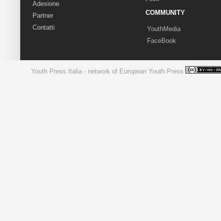
Adesione
COMMUNITY
Partner
Contatti
YouthMedia
FaceBook
Youth Press Italia - network of European Youth Press