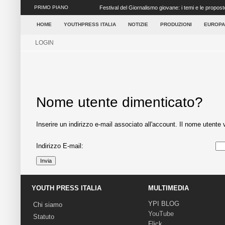
PRIMO PIANO
Festival del Giornalismo giovane: i temi e le propost
concretezza ai tanti elementi ...
HOME
YOUTHPRESS ITALIA
NOTIZIE
PRODUZIONI
EUROPA
LOGIN
Nome utente dimenticato?
Inserire un indirizzo e-mail associato all'account. Il nome utente 
Indirizzo E-mail:
Invia
YOUTH PRESS ITALIA
MULTIMEDIA
YPI BLOG
Chi siamo
YouTube
Statuto
Flick