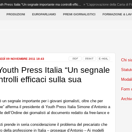
th Press Italia “Un segnale importante ma controlli effic...
»
“L’approvazione della Carta di F
PRODUZIONI
EUROPARLIAMO
PREMI GIORNALISTICI
FORMAZIONE & LA
EDÌ 09 NOVEMBRE 2011 18:43
Chi s
Youth Press Italia “Un segnale
Statut
rolli efficaci sulla sua
Modali
Form d
Archiv
 un segnale importante per i giovani giornalisti, oltre che per
one” afferma il presidente di Youth Press Italia Simone d’Antonio a
 dell’Ordine dei giornalisti al documento redatto da free-lance e
isti prende in seria considerazione il problema del precariato che
o della professione in Italia – prosegue d’Antonio – Ai modelli