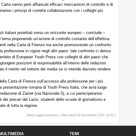
a Carta vanno però affiancati efficaci meccanismi di controllo e di
ranno i principi di corretta collaborazione con i colleghi più
ti italiani proiettati verso un orizzonte europeo – conclude –
l tema proponendo un’azione di controllo costante dell’effettiva
senti nella Carta di Firenze ma anche promuovendo un confronto
 professione in vigore negli altri paesi: tale confronto ci deriva
ambito di European Youth Press con colleghi di altri paesi che
giungere posizioni di responsabilità all’interno delle redazioni
ato il merito nel settore dei media se si intende davvero rendere
ella Carta di Firenze sull’accesso alla professione per i più
lla presentazione romana di Youth Press Italia, che avrà luogo
redazione di Zainet (via Nazionale 5), a cui parteciperanno
dei precari del Lazio, studenti delle scuole di giornalismo e
ate di tutta la regione.
Ultimo aggiornamento ( Mercoledì 09 Novembre 2011 18:45 )
MULTIMEDIA
TEMI