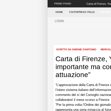
PRIMO PIANO
Carta di Firenze, You
giornalisti, oltre...
HOME
YOUTHPRESS ITALIA
NOTIZIE
LOGIN
SCRITTO DA SIMONE D'ANTONIO
MERCOL
Carta di Firenze, 
importante ma cont
attuazione”
“L’approvazione della Carta di Firenze è
l’intero sistema italiano dell’informazi
commento del sì del Consiglio nazionale
collaboratori il mese scorso a Firenze.
“Per la prima volta l’Ordine dei giornal
rappresenta una seria minaccia al futur