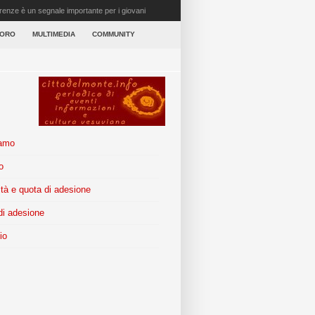
irenze è un segnale importante per i giovani
VORO
MULTIMEDIA
COMMUNITY
iamo
o
tà e quota di adesione
i adesione
io