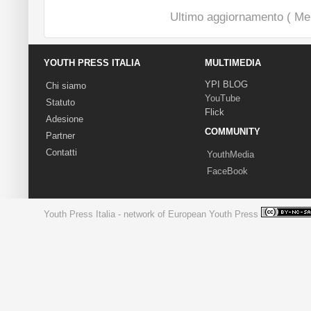
Ultimo aggiornamento ( Mer
YOUTH PRESS ITALIA
MULTIMEDIA
YPI BLOG
Chi siamo
YouTube
Statuto
Flick
Adesione
COMMUNITY
Partner
Contatti
YouthMedia
FaceBook
Youth Press Italia - network of European Youth Press