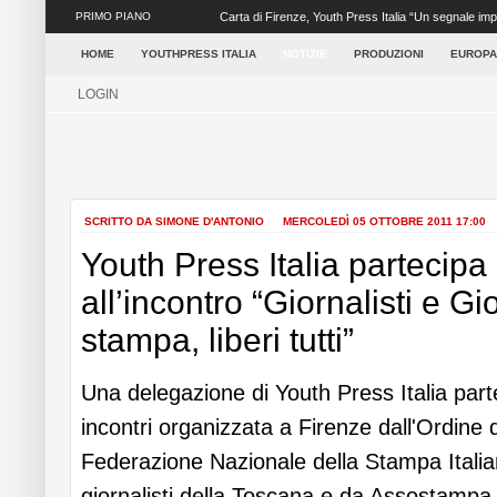
PRIMO PIANO
Carta di Firenze, Youth Press Italia “Un segnale impor
giornalisti, oltre...
HOME
YOUTHPRESS ITALIA
NOTIZIE
PRODUZIONI
EUROPA
LOGIN
SCRITTO DA SIMONE D'ANTONIO
MERCOLEDÌ 05 OTTOBRE 2011 17:00
Youth Press Italia partecipa
all’incontro “Giornalisti e Gi
stampa, liberi tutti”
Una delegazione di Youth Press Italia parte
incontri organizzata a Firenze dall'Ordine de
Federazione Nazionale della Stampa Italian
giornalisti della Toscana e da Assostampa