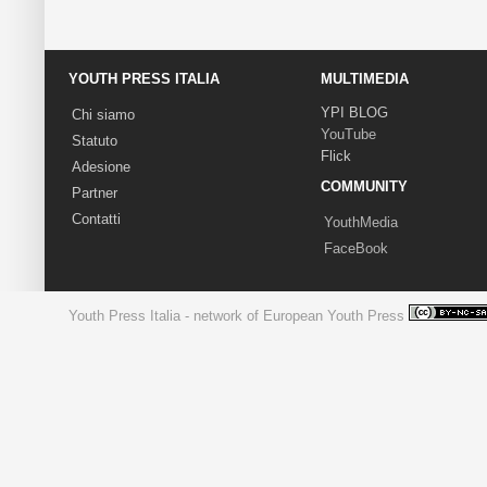
YOUTH PRESS ITALIA
MULTIMEDIA
YPI BLOG
Chi siamo
YouTube
Statuto
Flick
Adesione
COMMUNITY
Partner
Contatti
YouthMedia
FaceBook
Youth Press Italia - network of European Youth Press