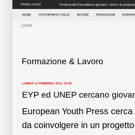
PRIMO PIANO
Festival del Giornalismo giovane: i temi e le propost
concretezza ai tanti elementi ...
HOME
YOUTHPRESS ITALIA
NOTIZIE
PRODUZIONI
EUROPA
LOGIN
Formazione & Lavoro
LUNEDÌ 13 FEBBRAIO 2012 18:30
EYP ed UNEP cercano giovani g
European Youth Press cerca gi
da coinvolgere in un progetto