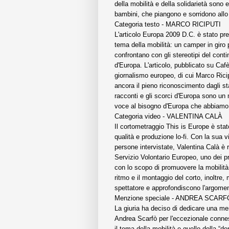
della mobilità e della solidarietà sono 
bambini, che piangono e sorridono all
Categoria testo - MARCO RICIPUTI
L'articolo Europa 2009 D.C. è stato pre
tema della mobilità: un camper in giro 
confrontano con gli stereotipi del cont
d'Europa. L'articolo, pubblicato su Cafè
giornalismo europeo, di cui Marco Rici
ancora il pieno riconoscimento dagli sta
racconti e gli scorci d'Europa sono un
voce al bisogno d'Europa che abbiamo
Categoria video - VALENTINA CALÀ
Il cortometraggio This is Europe è stato
qualità e produzione lo-fi. Con la sua v
persone intervistate, Valentina Calà è r
Servizio Volontario Europeo, uno dei p
con lo scopo di promuovere la mobilità e
ritmo e il montaggio del corto, inoltre,
spettatore e approfondiscono l'argomen
Menzione speciale - ANDREA SCARF
La giuria ha deciso di dedicare una men
Andrea Scarfò per l'eccezionale conness
il tema della mobilità e quello della “d