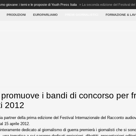
smo giovane: i temi e le proposte di Youth Press Italia
»
La seconda edizione del Festival de
lementi ...
PRODUZIONI
EUROPARLIAMO
PREMI GIORNALISTICI
FORMAZIONE & LA
a promuove i bandi di concorso per f
ti 2012
ia partner della prima edizione del Festival Internazionale del Racconto audiovi
al 15 aprile 2012.
 interamente dedicato al giornalismo di guerra premierà i giornalisti che si sono
tti, una tematica a cui saranno dedicati proiezioni, dibattiti, presentazioni edito