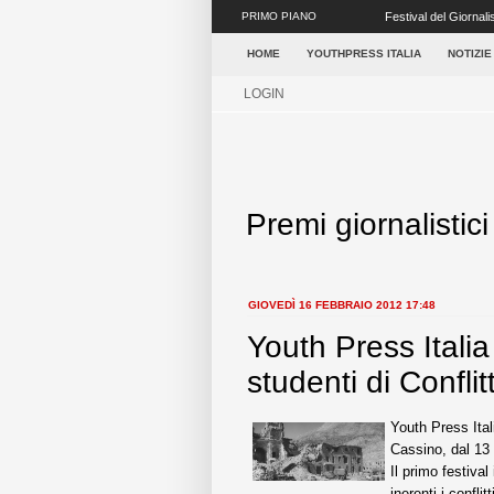
PRIMO PIANO
Festival del Giornali
concretezza ai tanti e
HOME
YOUTHPRESS ITALIA
NOTIZIE
LOGIN
Premi giornalistici
GIOVEDÌ 16 FEBBRAIO 2012 17:48
Youth Press Itali
studenti di Conflit
Youth Press Ital
Cassino, dal 13 
Il primo festival
inerenti i confli