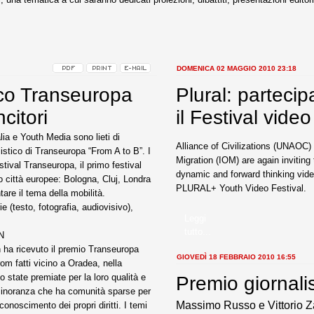
DOMENICA 02 MAGGIO 2010 23:18
ico Transeuropa
Plural: partecip
ncitori
il Festival video
ia e Youth Media sono lieti di
Alliance of Civilizations (UNAOC) 
listico di Transeuropa “From A to B”. I
Migration (IOM) are again inviting
stival Transeuropa, il primo festival
dynamic and forward thinking vide
 città europee: Bologna, Cluj, Londra
PLURAL+ Youth Video Festival.
tare il tema della mobilità.
ie (testo, fotografia, audiovisivo),
Leggi
tutto...
N
n ha ricevuto il premio Transeuropa
GIOVEDÌ 18 FEBBRAIO 2010 16:55
 rom fatti vicino a Oradea, nella
state premiate per la loro qualità e
Premio giornalist
 minoranza che ha comunità sparse per
Massimo Russo e Vittorio Za
conoscimento dei propri diritti. I temi