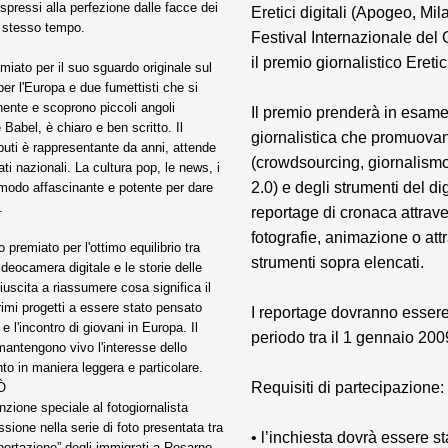
espressi alla perfezione dalle facce dei
Eretici digitali (Apogeo, Mil
o stesso tempo.
Festival Internazionale del
il premio giornalistico Eretic
miato per il suo sguardo originale sul
per l'Europa e due fumettisti che si
inente e scoprono piccoli angoli
Il premio prenderà in esame 
 Babel, è chiaro e ben scritto. Il
giornalistica che promuovan
puti è rappresentante da anni, attende
(crowdsourcing, giornalism
ti nazionali. La cultura pop, le news, i
2.0) e degli strumenti del di
 modo affascinante e potente per dare
.
reportage di cronaca attrave
fotografie, animazione o at
 premiato per l'ottimo equilibrio tra
strumenti sopra elencati.
ideocamera digitale e le storie delle
iuscita a riassumere cosa significa il
rimi progetti a essere stato pensato
I reportage dovranno essere 
 l'incontro di giovani in Europa. Il
periodo tra il 1 gennaio 200
 mantengono vivo l'interesse dello
to in maniera leggera e particolare.
Requisiti di partecipazione:
Ò
zione speciale al fotogiornalista
ione nella serie di foto presentata tra
• l’inchiesta dovrà essere sta
eportazione” degli immigrati a Rosarno.