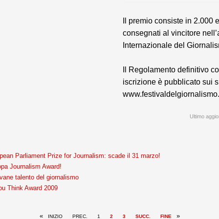
Il premio consiste in 2.000 
consegnati al vincitore nell
Internazionale del Giornali
Il Regolamento definitivo co
iscrizione è pubblicato sui si
www.festivaldelgiornalismo
Ultimo aggi
pean Parliament Prize for Journalism: scade il 31 marzo!
ropa Journalism Award!
vane talento del giornalismo
You Think Award 2009
«
»
INIZIO
PREC.
1
2
3
SUCC.
FINE