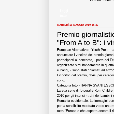
Leggi
tutto...
MARTEDÌ 18 MAGGIO 2010 16:43
Premio giornalist
"From A to B": i vi
European Alternatives, Youth Press Ital
annunciare i vincitori del premio giorna
partecipanti al concorso, - parte del Fe
organizzato simultaneamente in quattro
e Parigi, - sono stati chiamati ad affron
I vincitori del premio, divisi per categor
sono:
Categoria foto - HANNA SVANTESSO
La sua serie di fotografie Rom Childre
2010 per gli intensi ritratti dei bambini
Romania occidentale. Le immagini sono 
per la sensibilità mostrata verso una
tutta l'Europa e che aspetta ancora il ri