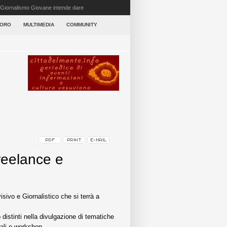
l Giornalismo Giovane intende dare
VORO
MULTIMEDIA
COMMUNITY
reelance e
sivo e Giornalistico che si terrà a
 distinti nella divulgazione di tematiche
riali e workshop.