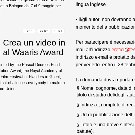
lingua inglese
itati a Bologna dal 7 al 9 maggio per
.
• il/gli autori non dovranno 
momento della pubblicazio
? Crea un video in
Per partecipare è necessari
mail all’indirizzo
eretici@fe
i al Waaris Award
indirizzo e-mail è protetto d
per vederlo. entro il 28 febb
sented by the Pascal Decroos Fund,
tation Award, the Royal Academy of
 Film Festival of Flanders in Ghent,
La domanda dovrà riportare
n that challenges everybody to make a
§ Nome, cognome, data di n
an Union.
titolo di studio del/degli auto
§ Indirizzo, completo di reca
§ Url di pubblicazione dell’
§ Titolo e una breve sintesi
battute).